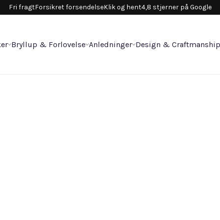
Fri fragt
Forsikret forsendelse
Klik og hent
4,8 stjerner på Google
er
Bryllup & Forlovelse
Anledninger
Design & Craftmanshi