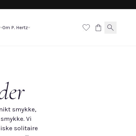
p
Om P. Hertz
der
unikt smykke,
 smykke. Vi
iske solitaire