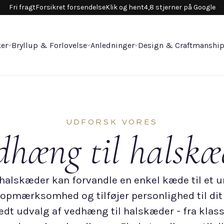
Fri fragt
Forsikret forsendelse
Klik og hent
4,8 stjerner på Google
er
Bryllup & Forlovelse
Anledninger
Design & Craftmanshi
UDFORSK VORES
dhæng til halskæ
halskæder kan forvandle en enkel kæde til et 
 opmærksomhed og tilføjer personlighed til dit
redt udvalg af vedhæng til halskæder - fra klass