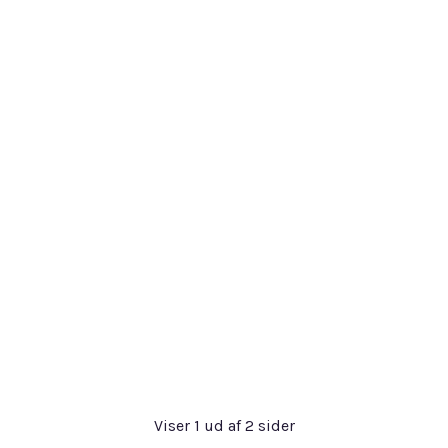
Viser
1
ud af
2
sider