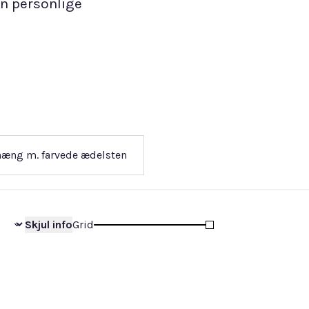
n personlige
æng m. farvede ædelsten
Skjul
info
Grid