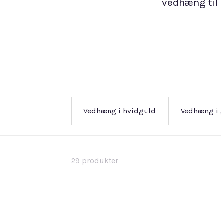
vedhæng til 
Vedhæng i hvidguld
Vedhæng i
29
produkter