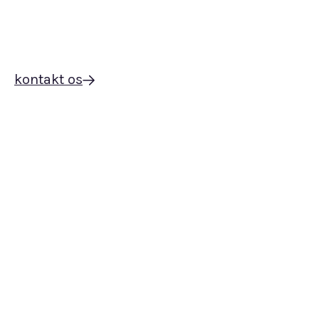
kontakt os
Ofte stillede spørgsmål om
halskæder
Hvilke typer af halskæder er der?
Der er mange forskellige typer halskæder, men de oftest