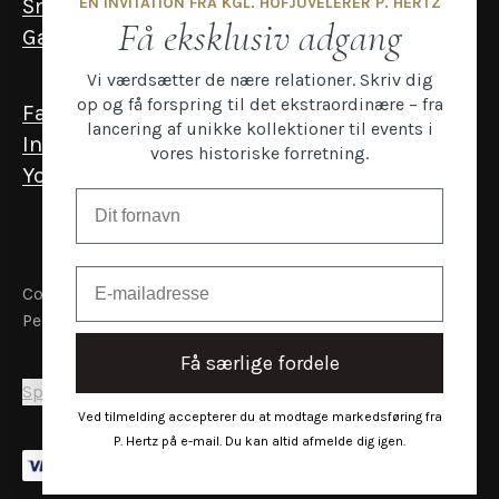
EN INVITATION FRA KGL. HOFJUVELERER P. HERTZ
Smykker til mænd
Få eksklusiv adgang
Gavekort
Vi værdsætter de nære relationer. Skriv dig
op og få forspring til det ekstraordinære – fra
Facebook
lancering af unikke kollektioner til events i
Instagram
vores historiske forretning.
YouTube
Email
Copyright P.Hertz
Persondata- og cookiepolitik
Få særlige fordele
Sprog & Land
Ved tilmelding accepterer du at modtage markedsføring fra
P. Hertz på e-mail. Du kan altid afmelde dig igen.