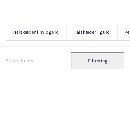
Halskæder i hvidguld
Halskæder i guld
Pe
56
produkter
Filtrering
Udsolgt