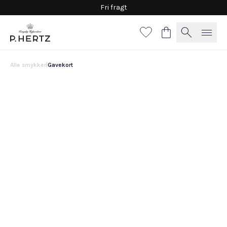
Fri fragt
Alle smykker
|
Gavekort
Gavekort
Digitalt
Fysisk