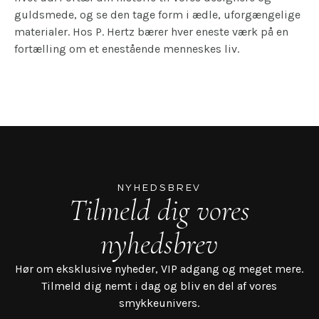
guldsmede, og se den tage form i ædle, uforgængelige
materialer. Hos P. Hertz bærer hver eneste værk på en
fortælling om et enestående menneskes liv.
NYHEDSBREV
Tilmeld dig vores
nyhedsbrev
Hør om eksklusive nyheder, VIP adgang og meget mere.
Tilmeld dig nemt i dag og bliv en del af vores
smykkeunivers.