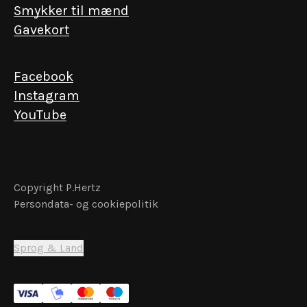
EN INVITATION FRA KGL. HOFJUVELERER P. HERTZ
Smykker til mænd
Få eksklusiv adgang
Gavekort
Vi værdsætter de nære relationer. Skriv dig
op og få forspring til det ekstraordinære – fra
Facebook
lancering af unikke kollektioner til events i
Instagram
vores historiske forretning.
YouTube
Email
Copyright P.Hertz
Persondata- og cookiepolitik
Få særlige fordele
Sprog & Land
Ved tilmelding accepterer du at modtage markedsføring fra
P. Hertz på e-mail. Du kan altid afmelde dig igen.