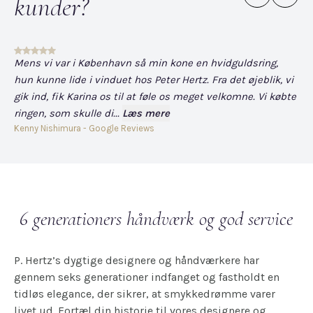
kunder?
Mens vi var i København så min kone en hvidguldsring,
Det
hun kunne lide i vinduet hos Peter Hertz. Fra det øjeblik, vi
og
gik ind, fik Karina os til at føle os meget velkomne. Vi købte
fo
ringen, som skulle di...
Læs mere
har
Kenny Nishimura - Google Reviews
Dav
6 generationers håndværk og god service
P. Hertz’s dygtige designere og håndværkere har
gennem seks generationer indfanget og fastholdt en
tidløs elegance, der sikrer, at smykkedrømme varer
livet ud. Fortæl din historie til vores designere og