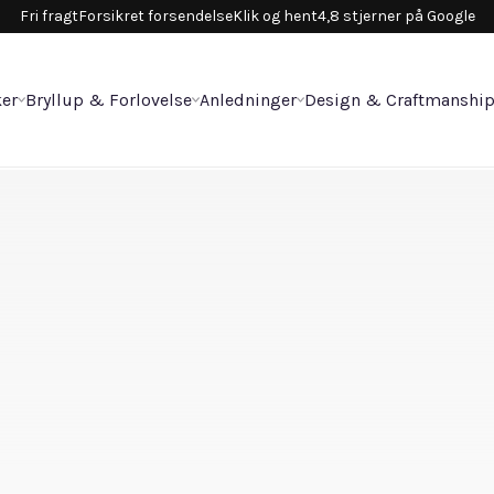
Fri fragt
Forsikret forsendelse
Klik og hent
4,8 stjerner på Google
er
Bryllup & Forlovelse
Anledninger
Design & Craftmanshi