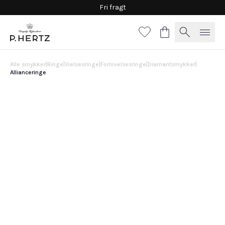
Fri fragt
Alle smykker
|
Ringe
|
Vielsesringe
|
Forlovelsesringe
|
Diamantsmykker
|
Allianceringe
Allianceringe
15.700 DKK
Vælg
materiale
Hvidguld
Guld