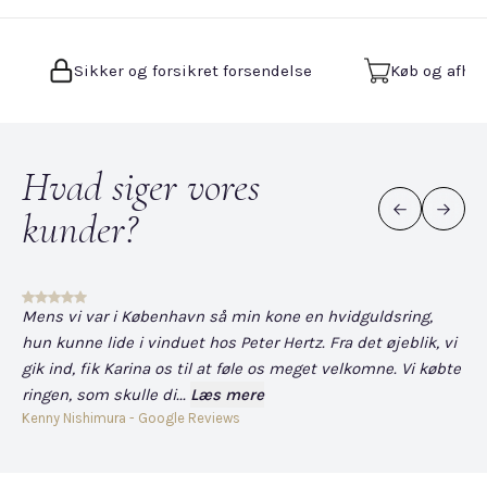
Sikker og forsikret forsendelse
Køb og afhen
Hvad siger vores
kunder?
Mens vi var i København så min kone en hvidguldsring,
Det
hun kunne lide i vinduet hos Peter Hertz. Fra det øjeblik, vi
og
gik ind, fik Karina os til at føle os meget velkomne. Vi købte
fo
ringen, som skulle di...
Læs mere
har
Kenny Nishimura - Google Reviews
Dav