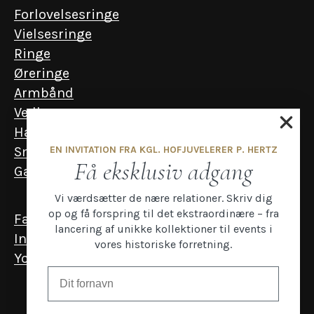
Forlovelsesringe
Vielsesringe
Ringe
Øreringe
Armbånd
Vedhæng
Halskæder
EN INVITATION FRA KGL. HOFJUVELERER P. HERTZ
Smykker til mænd
Få eksklusiv adgang
Gavekort
Vi værdsætter de nære relationer. Skriv dig
op og få forspring til det ekstraordinære – fra
Facebook
lancering af unikke kollektioner til events i
Instagram
vores historiske forretning.
YouTube