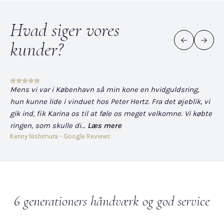
Hvad siger vores
kunder?
Mens vi var i København så min kone en hvidguldsring,
Det
hun kunne lide i vinduet hos Peter Hertz. Fra det øjeblik, vi
og
gik ind, fik Karina os til at føle os meget velkomne. Vi købte
fo
ringen, som skulle di...
Læs mere
har
Kenny Nishimura - Google Reviews
Dav
6 generationers håndværk og god service