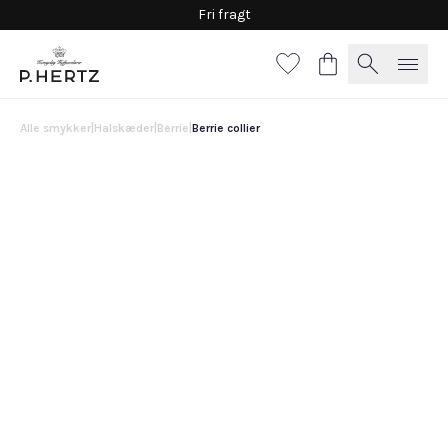
Fri fragt
Alle smykker
|
Halskæder
|
Berrie
|
Berrie collier
Berrie collier
4.750 DKK
60 cm
80 cm