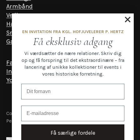
Armbånd
Vedhæng
Halskæder
EN INVITATION FRA KGL. HOFJUVELERER P. HERTZ
Smykker til mænd
Få eksklusiv adgang
Gavekort
Vi værdsætter de nære relationer. Skriv dig
op og få forspring til det ekstraordinære – fra
Facebook
lancering af unikke kollektioner til events i
Instagram
vores historiske forretning.
YouTube
Email
Copyright P.Hertz
Persondata- og cookiepolitik
Få særlige fordele