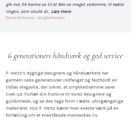
gik ind, fik Karina os til at føle os meget velkomne. Vi købte
fo
ringen, som skulle di...
Læs mere
har
Kenny Nishimura - Google Reviews
Dav
6 generationers håndværk og god service
P. Hertz’s dygtige designere og håndværkere har
gennem seks generationer indfanget og fastholdt en
tidløs elegance, der sikrer, at smykkedrømme varer
livet ud. Fortæl din historie til vores designere og
guldsmede, og se den tage form i ædle, uforgængelige
materialer. Hos P. Hertz bærer hver eneste værk på en
fortælling om et enestående menneskes liv.