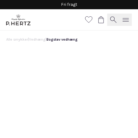
Fri fragt
Alle smykker
|
Vedhæng
|
Bogstav vedhæng
Bogstav vedhæng
1.275 DKK
A
B
C
F
G
H
I
K
N
O
P
Q
R
U
V
X
Y
Z