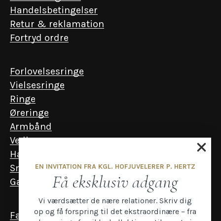
Handelsbetingelser
Retur & reklamation
Fortryd ordre
Forlovelsesringe
Vielsesringe
Ringe
Øreringe
Armbånd
Vedhæng
Halskæder
EN INVITATION FRA KGL. HOFJUVELERER P. HERTZ
Smykker til mænd
Få eksklusiv adgang
Gavekort
Vi værdsætter de nære relationer. Skriv dig
op og få forspring til det ekstraordinære – fra
Facebook