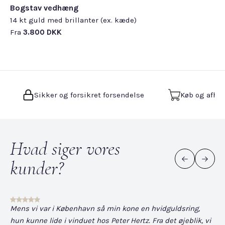
Bogstav vedhæng
14 kt guld med brillanter (ex. kæde)
Fra
3.800 DKK
Sikker og forsikret forsendelse
Køb og afhen
Hvad siger vores
kunder?
Mens vi var i København så min kone en hvidguldsring,
Det
hun kunne lide i vinduet hos Peter Hertz. Fra det øjeblik, vi
og