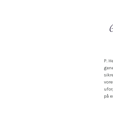
P. H
gene
sikr
vore
ufor
på e