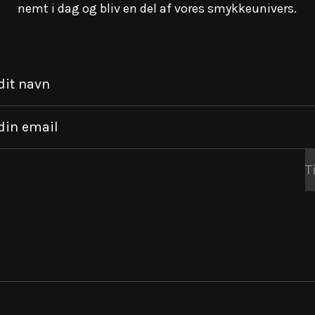
nemt i dag og bliv en del af vores smykkeunivers.
dit navn
din email
T