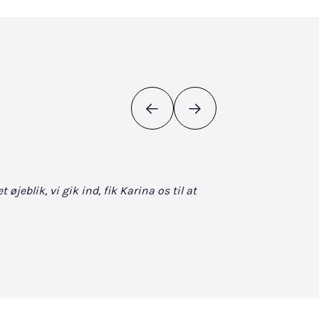
eblik, vi gik ind, fik Karina os til at
Det bliver ikke bedr
søgen. Når man først
David Vuckovic - Goog