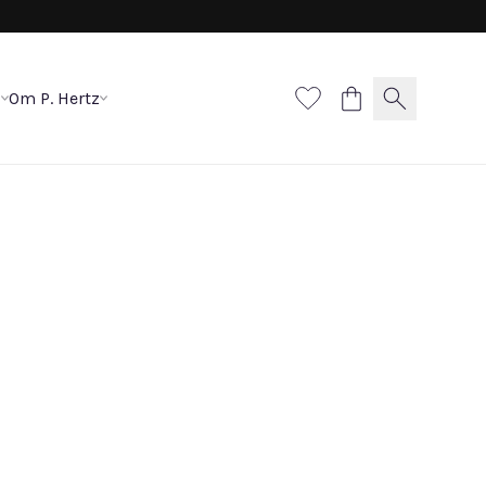
p
Om P. Hertz
ubbles armbånd
50 DKK
materiale