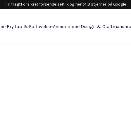
Fri fragt
Forsikret forsendelse
Klik og hent
4,8 stjerner på Google
er
Bryllup & Forlovelse
Anledninger
Design & Craftmanshi
B
3.8
Vælg