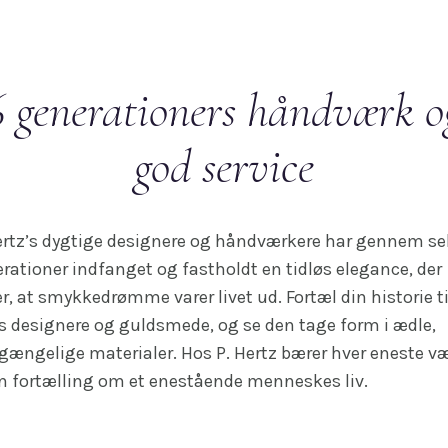
6 generationers håndværk o
god service
ertz’s dygtige designere og håndværkere har gennem s
rationer indfanget og fastholdt en tidløs elegance, der
er, at smykkedrømme varer livet ud. Fortæl din historie ti
s designere og guldsmede, og se den tage form i ædle,
gængelige materialer. Hos P. Hertz bærer hver eneste v
n fortælling om et enestående menneskes liv.