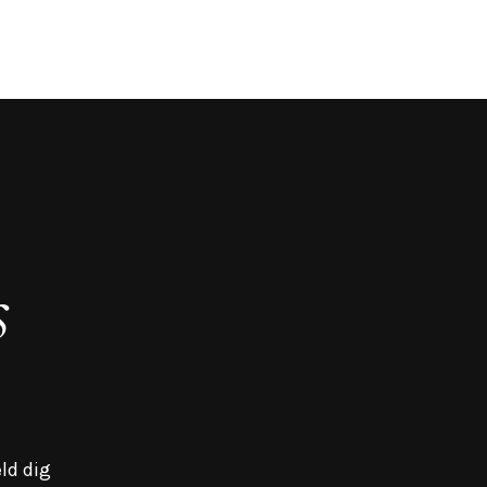
s
ld dig