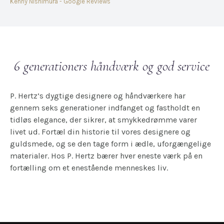
Kenny Nishimura - Google Reviews
Dav
6 generationers håndværk og god service
P. Hertz’s dygtige designere og håndværkere har
gennem seks generationer indfanget og fastholdt en
tidløs elegance, der sikrer, at smykkedrømme varer
livet ud. Fortæl din historie til vores designere og
guldsmede, og se den tage form i ædle, uforgængelige
materialer. Hos P. Hertz bærer hver eneste værk på en
fortælling om et enestående menneskes liv.