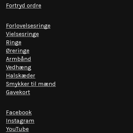
Fortryd ordre
Forlovelsesringe
Vielsesringe
Ringe
Øreringe
Armbånd
Vedhæng
Halskæder
EN INVITATION FRA KGL. HOFJUVELERER P. HERTZ
Smykker til mænd
Få eksklusiv adgang
Gavekort
Vi værdsætter de nære relationer. Skriv dig
op og få forspring til det ekstraordinære – fra
Facebook
lancering af unikke kollektioner til events i
Instagram
vores historiske forretning.
YouTube