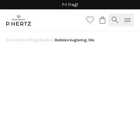
Fri fragt
Alle smykker
|
Ringe
|
Bubbles
|
Bubbles kuglering, lille
Bubbles kuglering, lille
22.500 DKK
Vælg
materiale
Guld
Hvidguld