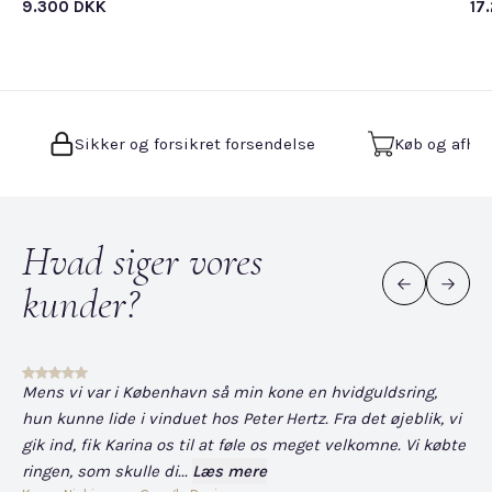
9.300 DKK
17
Sikker og forsikret forsendelse
Køb og afhen
Hvad siger vores
kunder?
Mens vi var i København så min kone en hvidguldsring,
Det
hun kunne lide i vinduet hos Peter Hertz. Fra det øjeblik, vi
og
gik ind, fik Karina os til at føle os meget velkomne. Vi købte
fo
ringen, som skulle di...
Læs mere
har