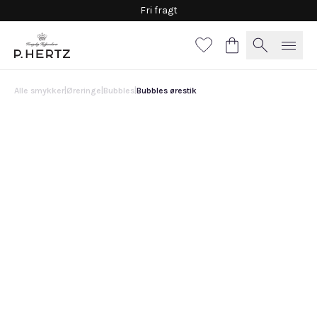
Fri fragt
Alle smykker
|
Øreringe
|
Bubbles
|
Bubbles ørestik
Bubbles ørestik
6.200 DKK
Vælg
materiale
Hvidguld
Guld