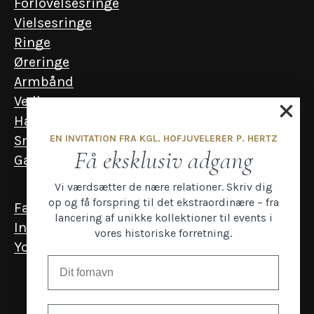
Forlovelsesringe
Vielsesringe
Ringe
Øreringe
Armbånd
Vedhæng
Halskæder
EN INVITATION FRA KGL. HOFJUVELERER P. HERTZ
Smykker til mænd
Få eksklusiv adgang
Gavekort
Vi værdsætter de nære relationer. Skriv dig
op og få forspring til det ekstraordinære – fra
Facebook
lancering af unikke kollektioner til events i
Instagram
vores historiske forretning.
YouTube
Email