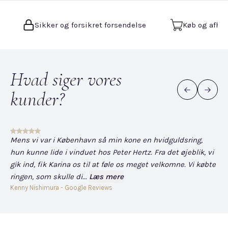
Sikker og forsikret forsendelse
Køb og afhen
Hvad siger vores
kunder?
Mens vi var i København så min kone en hvidguldsring,
Det
hun kunne lide i vinduet hos Peter Hertz. Fra det øjeblik, vi
og
gik ind, fik Karina os til at føle os meget velkomne. Vi købte
fo
ringen, som skulle di...
Læs mere
har
Kenny Nishimura - Google Reviews
Dav