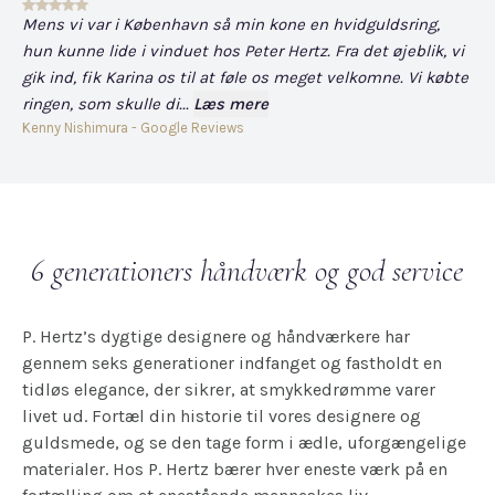
Mens vi var i København så min kone en hvidguldsring,
Det
hun kunne lide i vinduet hos Peter Hertz. Fra det øjeblik, vi
og
gik ind, fik Karina os til at føle os meget velkomne. Vi købte
fo
ringen, som skulle di...
Læs mere
har
Kenny Nishimura - Google Reviews
Dav
6 generationers håndværk og god service
P. Hertz’s dygtige designere og håndværkere har
gennem seks generationer indfanget og fastholdt en
tidløs elegance, der sikrer, at smykkedrømme varer
livet ud. Fortæl din historie til vores designere og
guldsmede, og se den tage form i ædle, uforgængelige
materialer. Hos P. Hertz bærer hver eneste værk på en