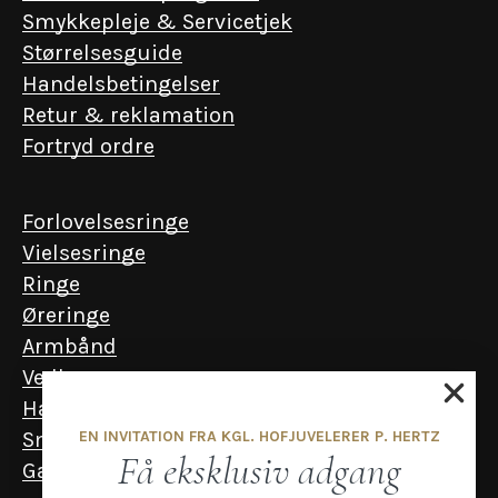
Smykkepleje & Servicetjek
Størrelsesguide
Handelsbetingelser
Retur & reklamation
Fortryd ordre
Forlovelsesringe
Vielsesringe
Ringe
Øreringe
Armbånd
Vedhæng
Halskæder
EN INVITATION FRA KGL. HOFJUVELERER P. HERTZ
Smykker til mænd
Få eksklusiv adgang
Gavekort