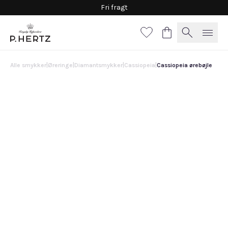
Fri fragt
Alle smykker
|
Øreringe
|
Diamantsmykker
|
Cassiopeia
|
Cassiopeia ørebøjle
Cassiopeia ørebøjle
42.800 DKK
Vælg
materiale
Guld
Hvidguld