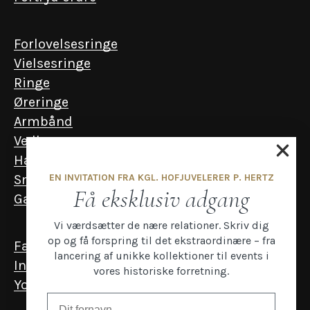
Forlovelsesringe
Vielsesringe
Ringe
Øreringe
Armbånd
Vedhæng
Halskæder
EN INVITATION FRA KGL. HOFJUVELERER P. HERTZ
Smykker til mænd
Få eksklusiv adgang
Gavekort
Vi værdsætter de nære relationer. Skriv dig
op og få forspring til det ekstraordinære – fra
Facebook
lancering af unikke kollektioner til events i
Instagram
vores historiske forretning.
YouTube