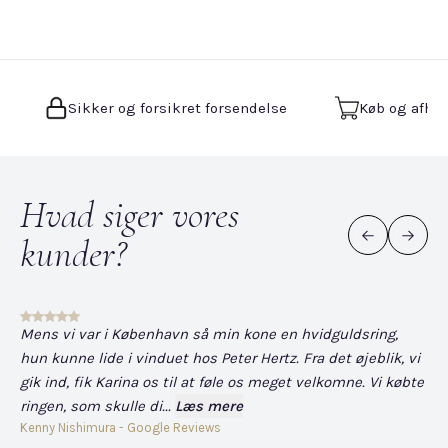
Sikker og forsikret forsendelse
Køb og afhen
Hvad siger vores
kunder?
Mens vi var i København så min kone en hvidguldsring,
Det
hun kunne lide i vinduet hos Peter Hertz. Fra det øjeblik, vi
og
gik ind, fik Karina os til at føle os meget velkomne. Vi købte
fo
ringen, som skulle di...
Læs mere
har
Kenny Nishimura - Google Reviews
Dav