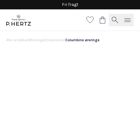
Fri fragt
Alle smykker
|
Øreringe
|
Columbine
|
Columbine øreringe
Columbine øreringe
13.600 DKK
Røgkvarts
Citrin
Granat
Swiss Blue topas
London Blue topas
Grøn turmalin