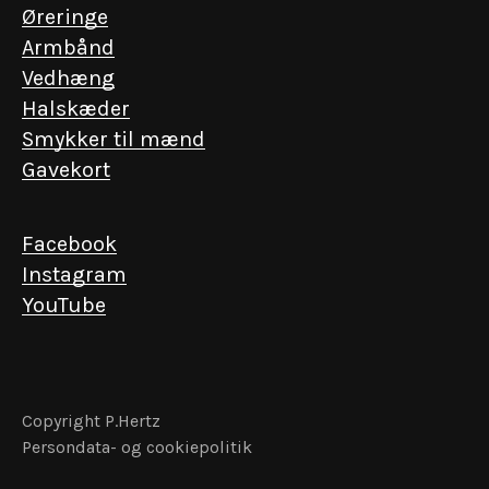
Øreringe
Armbånd
Vedhæng
Halskæder
EN INVITATION FRA KGL. HOFJUVELERER P. HERTZ
Smykker til mænd
Få eksklusiv adgang
Gavekort
Vi værdsætter de nære relationer. Skriv dig
op og få forspring til det ekstraordinære – fra
Facebook
lancering af unikke kollektioner til events i
Instagram
vores historiske forretning.
YouTube
Email
Copyright P.Hertz
Persondata- og cookiepolitik
Få særlige fordele