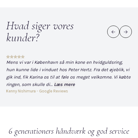
Hvad siger vores
kunder?
Mens vi var i København så min kone en hvidguldsring,
Det
hun kunne lide i vinduet hos Peter Hertz. Fra det øjeblik, vi
og
gik ind, fik Karina os til at føle os meget velkomne. Vi købte
fo
ringen, som skulle di...
Læs mere
har
Kenny Nishimura - Google Reviews
Dav
6 generationers håndværk og god service