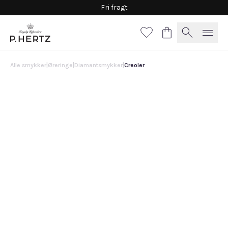
Fri fragt
Alle smykker
|
Øreringe
|
Diamantsmykker
|
Creoler
Creoler
31.100 DKK
Vælg
materiale
Guld
Hvidguld