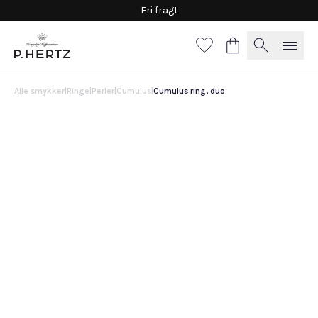
Fri fragt
Alle smykker
|
Ringe
|
Perler
|
Cumulus
|
Cumulus ring, duo
Cumulus ring, duo
43.000 DKK
Vælg
materiale
Hvidguld
Guld
Hvidguld