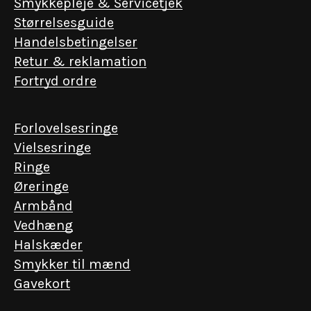
Smykkepleje & Servicetjek
Størrelsesguide
Handelsbetingelser
Retur & reklamation
Fortryd ordre
Forlovelsesringe
Vielsesringe
Ringe
Øreringe
Armbånd
Vedhæng
Halskæder
EN INVITATION FRA KGL. HOFJUVELERER P. HERTZ
Smykker til mænd
Få eksklusiv adgang
Gavekort
Vi værdsætter de nære relationer. Skriv dig