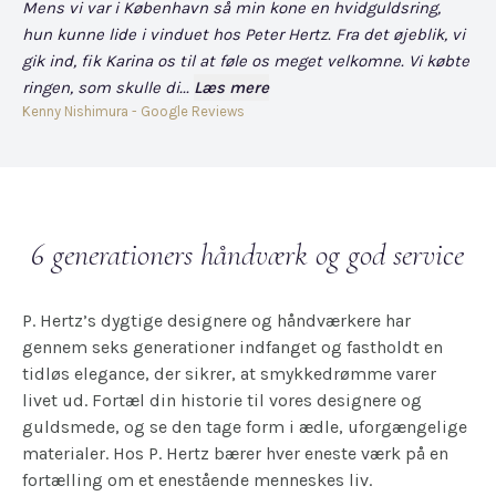
Mens vi var i København så min kone en hvidguldsring,
Det
hun kunne lide i vinduet hos Peter Hertz. Fra det øjeblik, vi
og
gik ind, fik Karina os til at føle os meget velkomne. Vi købte
fo
ringen, som skulle di...
Læs mere
har
Kenny Nishimura - Google Reviews
Dav
6 generationers håndværk og god service
P. Hertz’s dygtige designere og håndværkere har
gennem seks generationer indfanget og fastholdt en
tidløs elegance, der sikrer, at smykkedrømme varer
livet ud. Fortæl din historie til vores designere og
guldsmede, og se den tage form i ædle, uforgængelige
materialer. Hos P. Hertz bærer hver eneste værk på en
fortælling om et enestående menneskes liv.