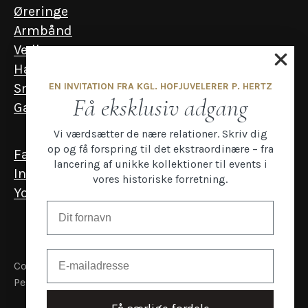
Øreringe
Armbånd
Vedhæng
Halskæder
EN INVITATION FRA KGL. HOFJUVELERER P. HERTZ
Smykker til mænd
Få eksklusiv adgang
Gavekort
Vi værdsætter de nære relationer. Skriv dig
op og få forspring til det ekstraordinære – fra
Facebook
lancering af unikke kollektioner til events i
Instagram
vores historiske forretning.
YouTube
Email
Copyright P.Hertz
Persondata- og cookiepolitik