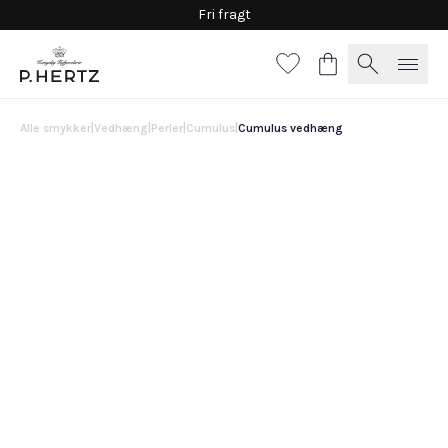
Fri fragt
Alle smykker
|
Vedhæng
|
Perler
|
Cumulus
|
Cumulus vedhæng
Cumulus vedhæng
2.250 DKK
14 kt guld
14 kt hvidguld