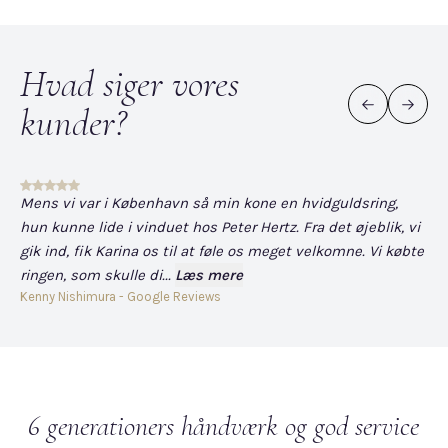
Hvad siger vores
kunder?
Mens vi var i København så min kone en hvidguldsring,
Det
hun kunne lide i vinduet hos Peter Hertz. Fra det øjeblik, vi
og
gik ind, fik Karina os til at føle os meget velkomne. Vi købte
fo
ringen, som skulle di...
Læs mere
har
Kenny Nishimura - Google Reviews
Dav
6 generationers håndværk og god service