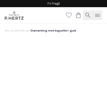
Fri fragt
Alle smykker
|
Ringe
|
Diamantring med baguetter i guld
Diamantring med baguetter i guld
17.800 DKK
Vælg
materiale
Guld
Hvidguld