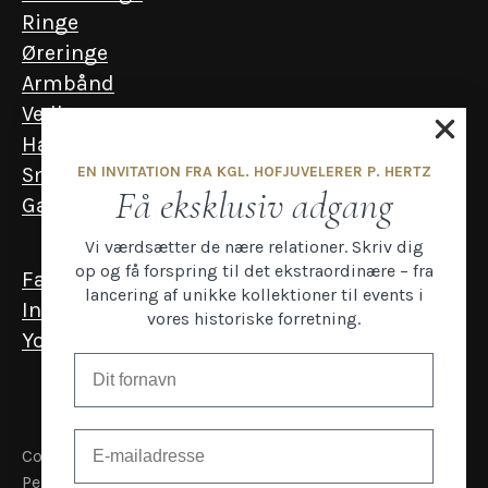
Ringe
Øreringe
Armbånd
Vedhæng
Halskæder
EN INVITATION FRA KGL. HOFJUVELERER P. HERTZ
Smykker til mænd
Få eksklusiv adgang
Gavekort
Vi værdsætter de nære relationer. Skriv dig
op og få forspring til det ekstraordinære – fra
Facebook
lancering af unikke kollektioner til events i
Instagram
vores historiske forretning.
YouTube
Email
Copyright P.Hertz
Persondata- og cookiepolitik