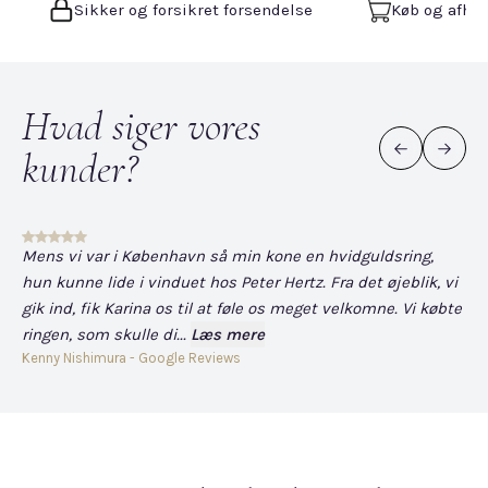
Sikker og forsikret forsendelse
Køb og afhen
Hvad siger vores
kunder?
Mens vi var i København så min kone en hvidguldsring,
Det
hun kunne lide i vinduet hos Peter Hertz. Fra det øjeblik, vi
og
gik ind, fik Karina os til at føle os meget velkomne. Vi købte
fo
ringen, som skulle di...
Læs mere
har
Kenny Nishimura - Google Reviews
Dav