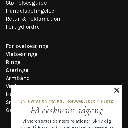
Størrelsesguide
Handelsbetingelser
Retur & reklamation
Fortryd ordre
Forlovelsesringe
Vielsesringe
Ringe
Øreringe
Armbånd
Vedhæng
Halskæder
EN INVITATION FRA KGL. HOFJUVELERER P. HERTZ
Smykker til mænd
Få eksklusiv adgang
Gavekort
Vi værdsætter de nære relationer. Skriv dig
op og få forspring til det ekstraordinære – fra