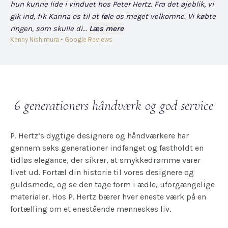
hun kunne lide i vinduet hos Peter Hertz. Fra det øjeblik, vi
og
gik ind, fik Karina os til at føle os meget velkomne. Vi købte
fo
ringen, som skulle di...
Læs mere
har
Kenny Nishimura - Google Reviews
Dav
6 generationers håndværk og god service
P. Hertz’s dygtige designere og håndværkere har
gennem seks generationer indfanget og fastholdt en
tidløs elegance, der sikrer, at smykkedrømme varer
livet ud. Fortæl din historie til vores designere og
guldsmede, og se den tage form i ædle, uforgængelige
materialer. Hos P. Hertz bærer hver eneste værk på en
fortælling om et enestående menneskes liv.