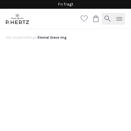
Fri fragt
Alle smykker
|
Ringe
|
Eternal Grace ring
Eternal Grace ring
19.500 DKK
54