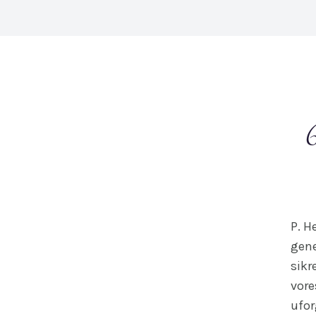
P. H
gene
sikr
vore
ufor