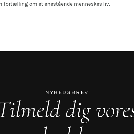
n fortælling om et enestående menneskes liv.
NYHEDSBREV
Tilmeld dig vore