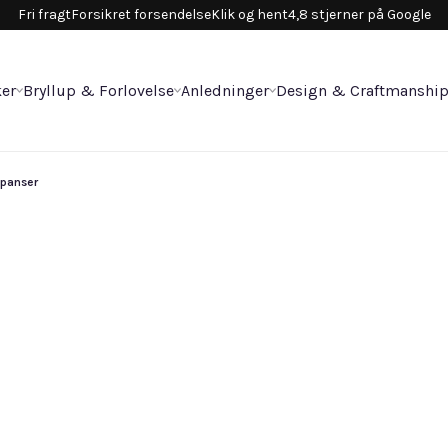
Fri fragt
Forsikret forsendelse
Klik og hent
4,8 stjerner på Google
er
Bryllup & Forlovelse
Anledninger
Design & Craftmanshi
d panser
Co
122