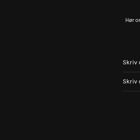
Hør o
Skriv 
Skriv 