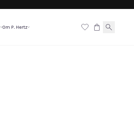
p
Om P. Hertz
llier, rund panser
.500 DKK