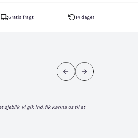
Gratis fragt
14 dages returret
eblik, vi gik ind, fik Karina os til at
Det bliver ikke bedr
søgen. Når man først
David Vuckovic - Goog