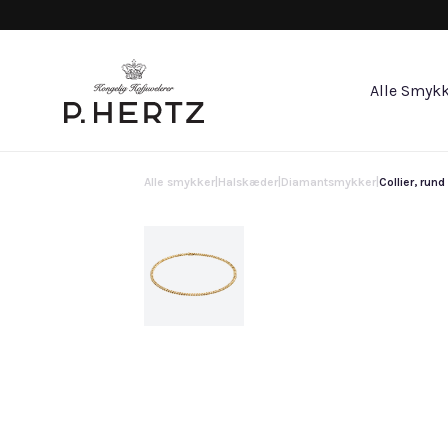
Alle Smykk
Alle smykker
|
Halskæder
|
Diamantsmykker
|
Collier, run