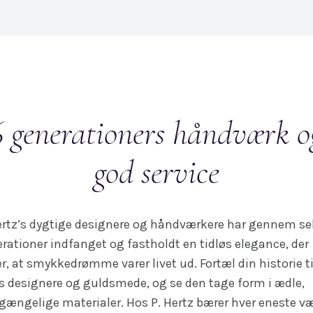
6 generationers håndværk o
god service
ertz’s dygtige designere og håndværkere har gennem s
rationer indfanget og fastholdt en tidløs elegance, der
er, at smykkedrømme varer livet ud. Fortæl din historie ti
s designere og guldsmede, og se den tage form i ædle,
gængelige materialer. Hos P. Hertz bærer hver eneste v