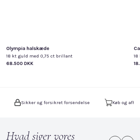
udfører, mens du venter.
kompromisløse krav til slibning, farve og klarhed.
4,8 stjerner på Google
Læs mere om smykkepleje og servicetjek
Diamanter over 0,30 ct. ledsages som udgangspunkt
her
.
med en GIA-rapport.
Læs mere om vores diamanter
her
.
Olympia halskæde
Ca
18 kt guld med 0,75 ct brillant
18
68.500 DKK
18
Sikker og forsikret forsendelse
Køb og afhen
Hvad siger vores