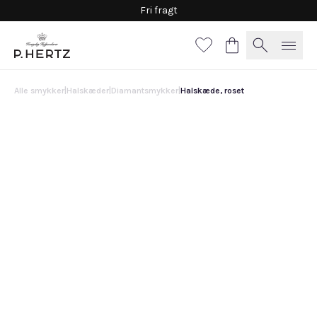
Fri fragt
Alle smykker
|
Halskæder
|
Diamantsmykker
|
Halskæde, roset
Halskæde, roset
21.300 DKK
Brug for en anden størrelse eller personlig vejledning?
Kontakt os her