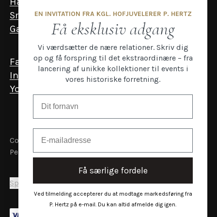
Halskæder
EN INVITATION FRA KGL. HOFJUVELERER P. HERTZ
Smykker til mænd
Få eksklusiv adgang
Gavekort
Vi værdsætter de nære relationer. Skriv dig
op og få forspring til det ekstraordinære – fra
Facebook
lancering af unikke kollektioner til events i
Instagram
vores historiske forretning.
YouTube
Email
Copyright P.Hertz
Persondata- og cookiepolitik
Få særlige fordele
Sprog & Land
Ved tilmelding accepterer du at modtage markedsføring fra
P. Hertz på e-mail. Du kan altid afmelde dig igen.