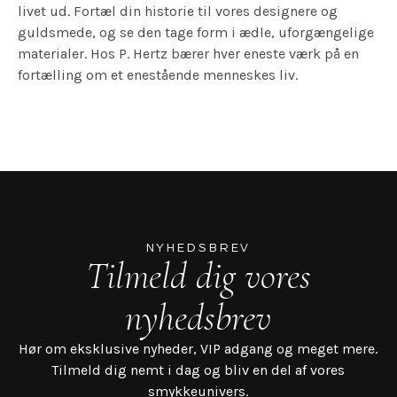
livet ud. Fortæl din historie til vores designere og
guldsmede, og se den tage form i ædle, uforgængelige
materialer. Hos P. Hertz bærer hver eneste værk på en
fortælling om et enestående menneskes liv.
NYHEDSBREV
Tilmeld dig vores
nyhedsbrev
Hør om eksklusive nyheder, VIP adgang og meget mere.
Tilmeld dig nemt i dag og bliv en del af vores
smykkeunivers.