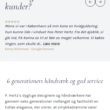
kunder?
Mens vi var i København så min kone en hvidguldsring,
Det
hun kunne lide i vinduet hos Peter Hertz. Fra det øjeblik, vi
og
gik ind, fik Karina os til at føle os meget velkomne. Vi købte
fo
ringen, som skulle di...
Læs mere
har
Kenny Nishimura - Google Reviews
Dav
6 generationers håndværk og god service
P. Hertz’s dygtige designere og håndværkere har
gennem seks generationer indfanget og fastholdt en
tidløs elegance, der sikrer, at smykkedrømme varer