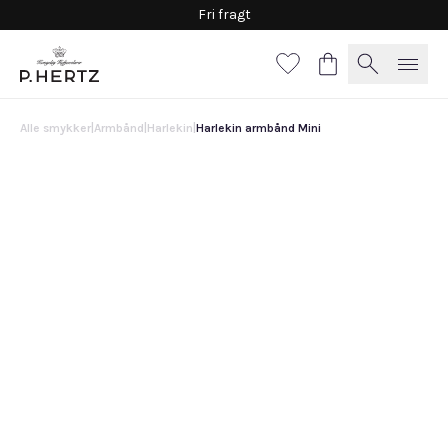
Fri fragt
Alle smykker
|
Armbånd
|
Harlekin
|
Harlekin armbånd Mini
Harlekin armbånd Mini
42.065 DKK
Gradueret