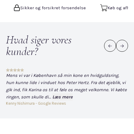
Sikker og forsikret forsendelse
Køb og afhen
Hvad siger vores
kunder?
Mens vi var i København så min kone en hvidguldsring,
Det
hun kunne lide i vinduet hos Peter Hertz. Fra det øjeblik, vi
og
gik ind, fik Karina os til at føle os meget velkomne. Vi købte
fo
ringen, som skulle di...
Læs mere
har
Kenny Nishimura - Google Reviews
Dav