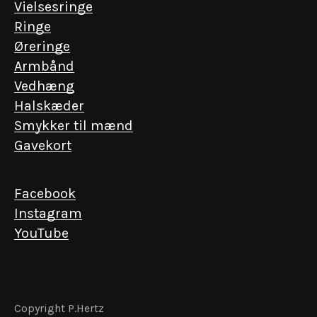
Vielsesringe
Ringe
Øreringe
Armbånd
Vedhæng
Halskæder
EN INVITATION FRA KGL. HOFJUVELERER P. HERTZ
Smykker til mænd
Få eksklusiv adgang
Gavekort
Vi værdsætter de nære relationer. Skriv dig
op og få forspring til det ekstraordinære – fra
Facebook
lancering af unikke kollektioner til events i
Instagram
vores historiske forretning.
YouTube
Email
Copyright P.Hertz