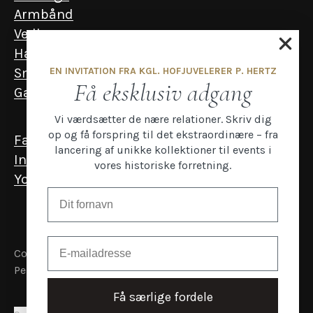
Armbånd
Vedhæng
Halskæder
EN INVITATION FRA KGL. HOFJUVELERER P. HERTZ
Smykker til mænd
Få eksklusiv adgang
Gavekort
Vi værdsætter de nære relationer. Skriv dig
op og få forspring til det ekstraordinære – fra
Facebook
lancering af unikke kollektioner til events i
Instagram
vores historiske forretning.
YouTube
Email
Copyright P.Hertz
Persondata- og cookiepolitik
Få særlige fordele