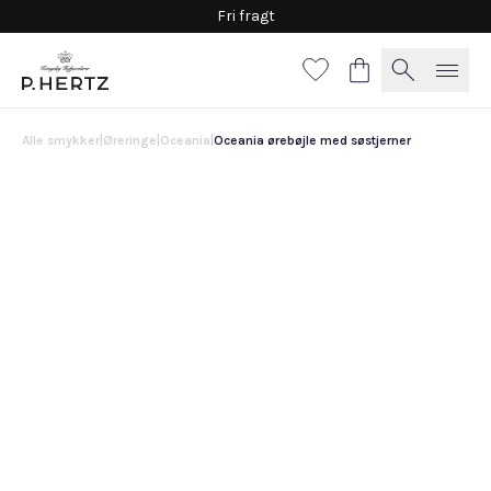
Fri fragt
Alle smykker
|
Øreringe
|
Oceania
|
Oceania ørebøjle med søstjerner
Oceania ørebøjle med søstjerner
20.500 DKK
Højre øre
Venstre øre