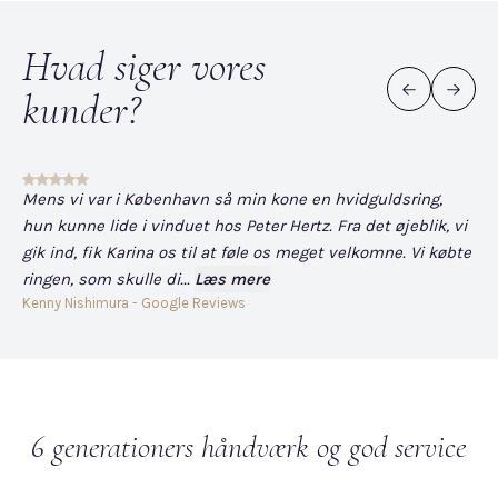
Hvad siger vores
kunder?
Mens vi var i København så min kone en hvidguldsring,
Det
hun kunne lide i vinduet hos Peter Hertz. Fra det øjeblik, vi
og
gik ind, fik Karina os til at føle os meget velkomne. Vi købte
fo
ringen, som skulle di...
Læs mere
har
Kenny Nishimura - Google Reviews
Dav
6 generationers håndværk og god service