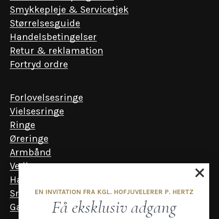
Smykkepleje & Servicetjek
Størrelsesguide
Handelsbetingelser
Retur & reklamation
Fortryd ordre
Forlovelsesringe
Vielsesringe
Ringe
Øreringe
Armbånd
Vedhæng
Halskæder
EN INVITATION FRA KGL. HOFJUVELERER P. HERTZ
Smykker til mænd
Få eksklusiv adgang
Gavekort