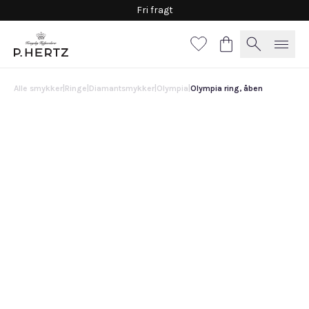
Fri fragt
Alle smykker
|
Ringe
|
Diamantsmykker
|
Olympia
|
Olympia ring, åben
Olympia ring, åben
46.500 DKK
Vælg
materiale
Hvidguld
Guld