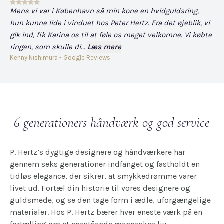
Mens vi var i København så min kone en hvidguldsring,
Det
hun kunne lide i vinduet hos Peter Hertz. Fra det øjeblik, vi
og
gik ind, fik Karina os til at føle os meget velkomne. Vi købte
fo
ringen, som skulle di...
Læs mere
har
Kenny Nishimura - Google Reviews
Dav
6 generationers håndværk og god service
P. Hertz’s dygtige designere og håndværkere har
gennem seks generationer indfanget og fastholdt en
tidløs elegance, der sikrer, at smykkedrømme varer
livet ud. Fortæl din historie til vores designere og
guldsmede, og se den tage form i ædle, uforgængelige
materialer. Hos P. Hertz bærer hver eneste værk på en