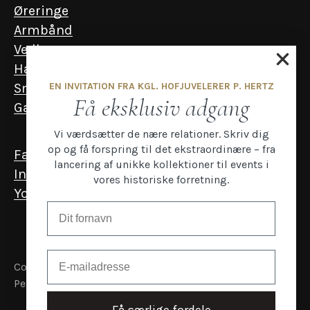
Øreringe
Armbånd
Vedhæng
Halskæder
EN INVITATION FRA KGL. HOFJUVELERER P. HERTZ
Smykker til mænd
Få eksklusiv adgang
Gavekort
Vi værdsætter de nære relationer. Skriv dig
op og få forspring til det ekstraordinære – fra
Facebook
lancering af unikke kollektioner til events i
Instagram
vores historiske forretning.
YouTube
Email
Copyright P.Hertz
Persondata- og cookiepolitik
Få særlige fordele