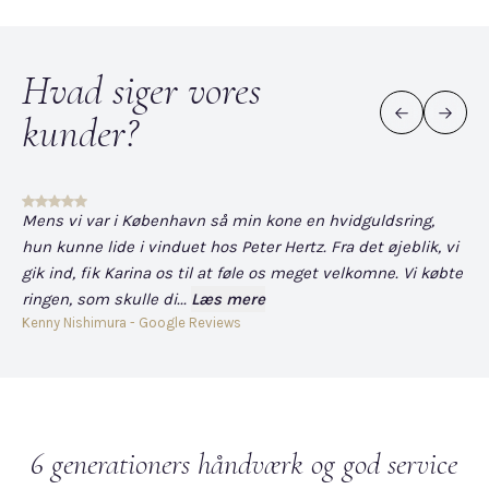
Hvad siger vores
kunder?
Mens vi var i København så min kone en hvidguldsring,
Det
hun kunne lide i vinduet hos Peter Hertz. Fra det øjeblik, vi
og
gik ind, fik Karina os til at føle os meget velkomne. Vi købte
fo
ringen, som skulle di...
Læs mere
har
Kenny Nishimura - Google Reviews
Dav
6 generationers håndværk og god service