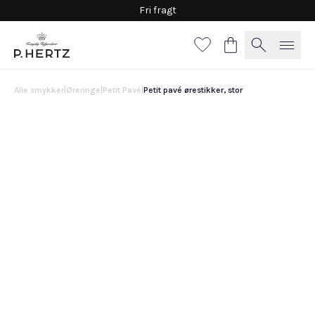
Fri fragt
Alle smykker
|
Øreringe
|
Petit Pavé
|
Petit pavé ørestikker, stor
Petit pavé ørestikker, stor
8.500 DKK
Vælg
materiale
Guld
Hvidguld