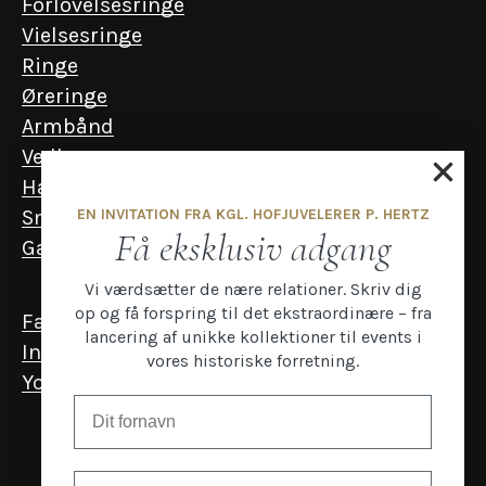
Forlovelsesringe
Vielsesringe
Ringe
Øreringe
Armbånd
Vedhæng
Halskæder
EN INVITATION FRA KGL. HOFJUVELERER P. HERTZ
Smykker til mænd
Få eksklusiv adgang
Gavekort
Vi værdsætter de nære relationer. Skriv dig
op og få forspring til det ekstraordinære – fra
Facebook
lancering af unikke kollektioner til events i
Instagram
vores historiske forretning.
YouTube
Email