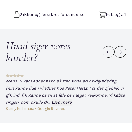
Sikker og forsikret forsendelse
Køb og afhen
Hvad siger vores
kunder?
Mens vi var i København så min kone en hvidguldsring,
Det
hun kunne lide i vinduet hos Peter Hertz. Fra det øjeblik, vi
og
gik ind, fik Karina os til at føle os meget velkomne. Vi købte
fo
ringen, som skulle di...
Læs mere
har
Kenny Nishimura - Google Reviews
Dav