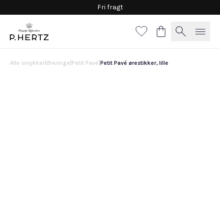
Fri fragt
Alle smykker
|
Øreringe
|
Petit Pavé
|
Petit Pavé ørestikker, lille
Petit Pavé ørestikker, lille
6.750 DKK
Vælg
materiale
Hvidguld
Guld