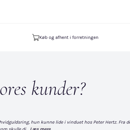
Køb og afhent i forretningen
ores kunder?
dguldsring, hun kunne lide i vinduet hos Peter Hertz. Fra det øj
om skulle di...
Læs mere