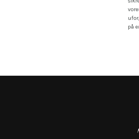
sikr
vore
ufor
på e