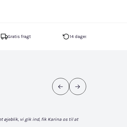
Gratis fragt
14 dages returret
eblik, vi gik ind, fik Karina os til at
Det bliver ikke bedr
søgen. Når man først