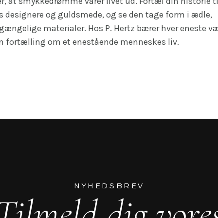
er, at smykkedrømme varer livet ud. Fortæl din historie ti
s designere og guldsmede, og se den tage form i ædle,
gængelige materialer. Hos P. Hertz bærer hver eneste v
n fortælling om et enestående menneskes liv.
NYHEDSBREV
Tilmeld dig vore