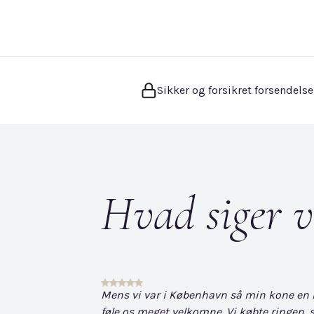
Sikker og forsikret forsendelse
Hvad siger v
Mens vi var i København så min kone en hvi
føle os meget velkomne. Vi købte ringen, s