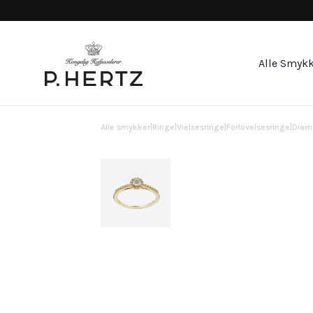
Alle Smykk
Alle smykker
|
Ringe
|
Vielsesringe
|
Forlovelsesringe
|
Diam