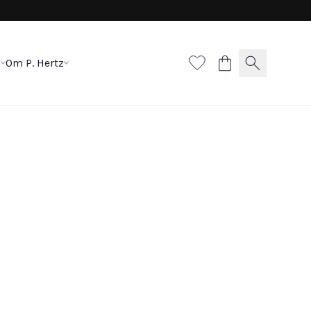
p
Om P. Hertz
ng med rund roset
800 DKK
53
54