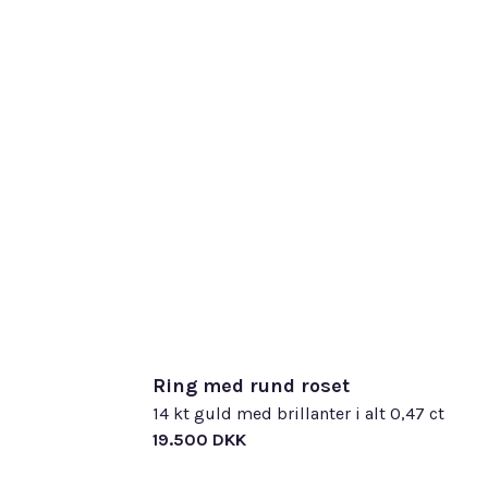
For a
Dine 
glans
Om v
rengø
holdb
Alle 
smykk
egne 
udfør
kompr
Læs 
Diam
med e
Læs 
Ring med rund roset
14 kt guld med brillanter i alt 0,47 ct
19.500 DKK