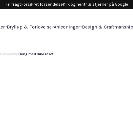
Fri fragt
Forsikret forsendelse
Klik og hent
4,8 stjerner på Google
er
Bryllup & Forlovelse
Anledninger
Design & Craftmanshi
antsmykker
|
Ring med rund roset
Ri
13.
52