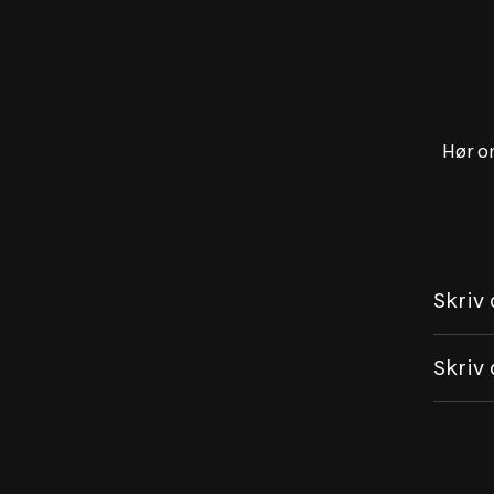
Hør o
Skriv 
Skriv 