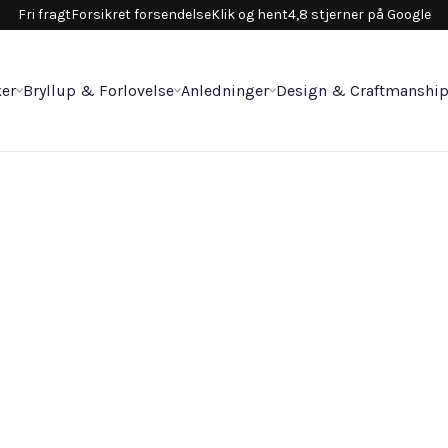
Fri fragt
Forsikret forsendelse
Klik og hent
4,8 stjerner på Google
er
Bryllup & Forlovelse
Anledninger
Design & Craftmanshi
Sk
26.