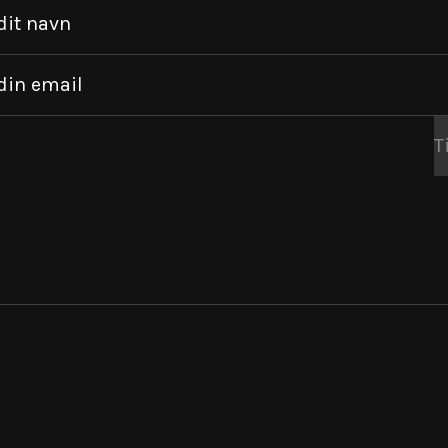
dit navn
din email
T