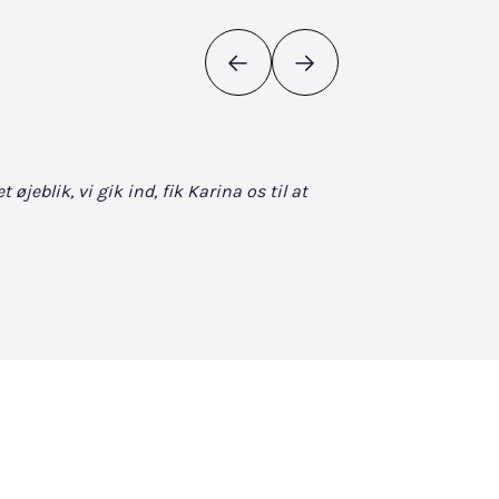
eblik, vi gik ind, fik Karina os til at
Det bliver ikke bedr
søgen. Når man først
David Vuckovic - Goog