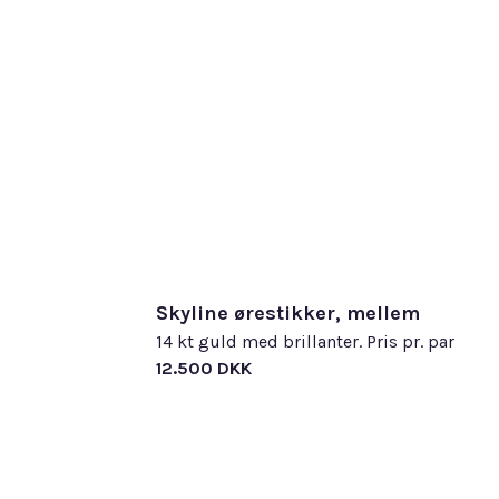
holdb
Alle 
smykk
egne 
udfør
kompr
Læs 
Diam
med e
Læs 
Skyline ørestikker, mellem
14 kt guld med brillanter. Pris pr. par
12.500 DKK