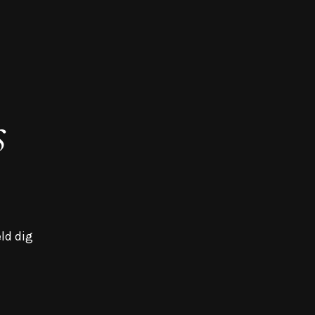
s
ld dig