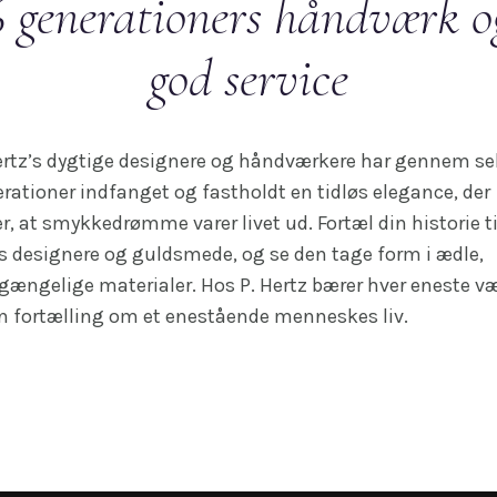
6 generationers håndværk o
god service
ertz’s dygtige designere og håndværkere har gennem s
rationer indfanget og fastholdt en tidløs elegance, der
er, at smykkedrømme varer livet ud. Fortæl din historie ti
s designere og guldsmede, og se den tage form i ædle,
gængelige materialer. Hos P. Hertz bærer hver eneste v
n fortælling om et enestående menneskes liv.