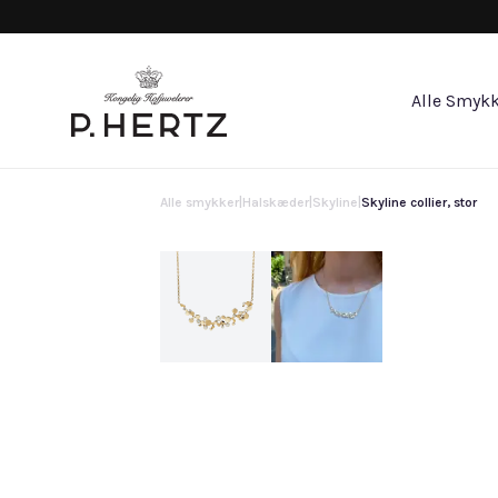
Alle Smykk
Alle smykker
|
Halskæder
|
Skyline
|
Skyline collier, stor