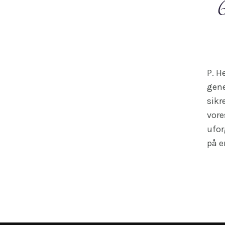
P. H
gene
sikr
vore
ufor
på e