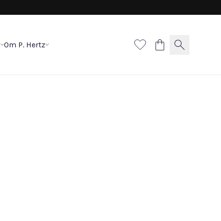
p
Om P. Hertz
yline collier, stor
000 DKK