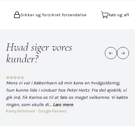
Sikker og forsikret forsendelse
Køb og afhen
Hvad siger vores
kunder?
Mens vi var i København så min kone en hvidguldsring,
Det
hun kunne lide i vinduet hos Peter Hertz. Fra det øjeblik, vi
og
gik ind, fik Karina os til at føle os meget velkomne. Vi købte
fo
ringen, som skulle di...
Læs mere
har
Kenny Nishimura - Google Reviews
Dav