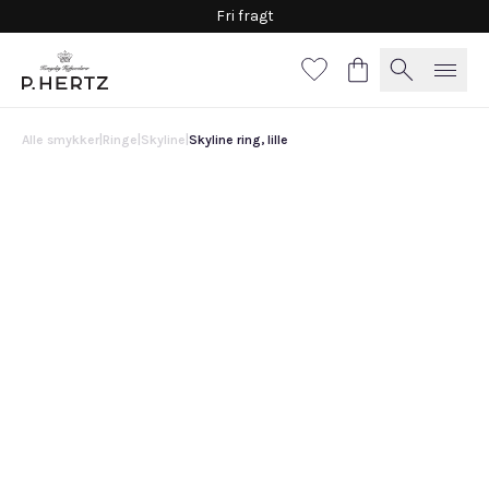
Fri fragt
Alle smykker
|
Ringe
|
Skyline
|
Skyline ring, lille
Skyline ring, lille
18.700 DKK
Vælg
materiale
Hvidguld
Guld