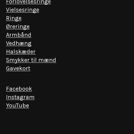
Forlovelsesringe
Vielsesringe
Ringe
Øreringe
Armbånd
Vedhæng
Halskæder
EN INVITATION FRA KGL. HOFJUVELERER P. HERTZ
Smykker til mænd
Få eksklusiv adgang
Gavekort
Vi værdsætter de nære relationer. Skriv dig
op og få forspring til det ekstraordinære – fra
Facebook
lancering af unikke kollektioner til events i
Instagram
vores historiske forretning.
YouTube
Email