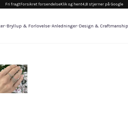
Fri fragt
Forsikret forsendelse
Klik og hent
4,8 stjerner på Google
er
Bryllup & Forlovelse
Anledninger
Design & Craftmanshi
Al
u
5.8