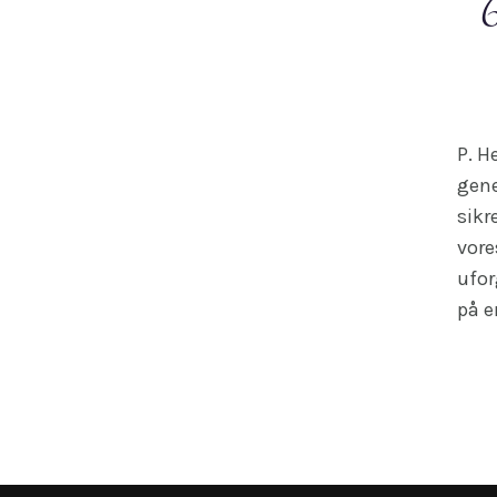
P. H
gene
sikr
vore
ufor
på e