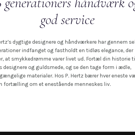
6 generationers håndværk o
god service
ertz’s dygtige designere og håndværkere har gennem s
rationer indfanget og fastholdt en tidløs elegance, der
er, at smykkedrømme varer livet ud. Fortæl din historie ti
s designere og guldsmede, og se den tage form i ædle,
gængelige materialer. Hos P. Hertz bærer hver eneste v
n fortælling om et enestående menneskes liv.