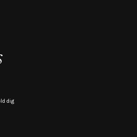
s
ld dig