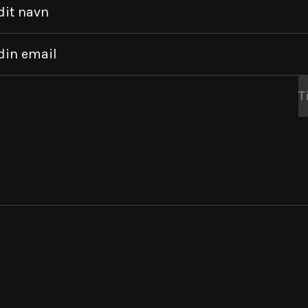
dit navn
din email
T