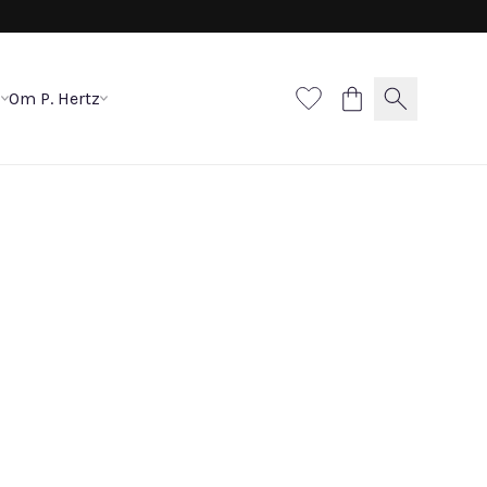
p
Om P. Hertz
liancering, smal
den kant
00 DKK