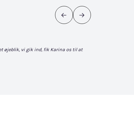
eblik, vi gik ind, fik Karina os til at
Det bliver ikke bedr
søgen. Når man først
David Vuckovic - Goog