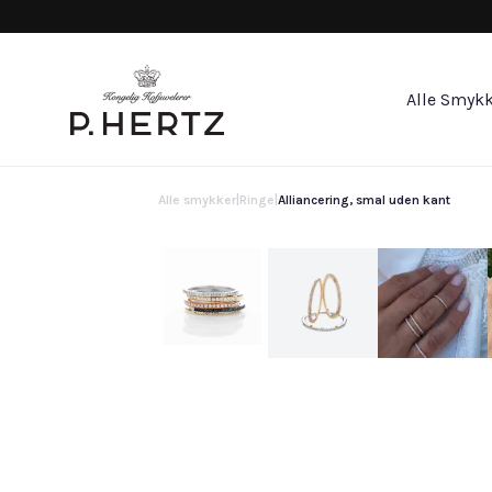
Alle Smykk
Alle smykker
|
Ringe
|
Alliancering, smal uden kant