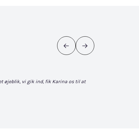
eblik, vi gik ind, fik Karina os til at
Det bliver ikke bedr
søgen. Når man først
David Vuckovic - Goog