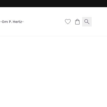
p
Om P. Hertz
alle brillant ringe
00 DKK
kt. rosaguld