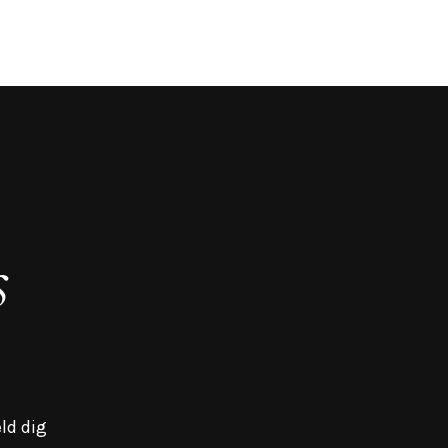
s
ld dig