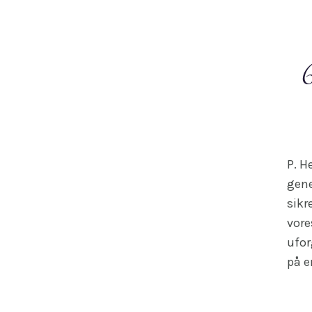
P. H
gene
sikr
vore
ufor
på e