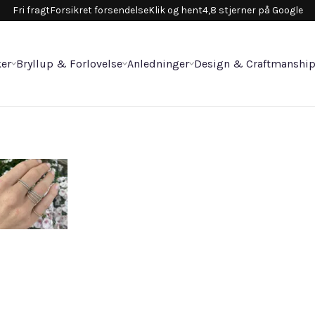
Fri fragt
Forsikret forsendelse
Klik og hent
4,8 stjerner på Google
er
Bryllup & Forlovelse
Anledninger
Design & Craftmanshi
Sm
5.8
14 