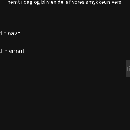
nemt i dag og bliv en del af vores smykkeunivers.
dit navn
din email
T