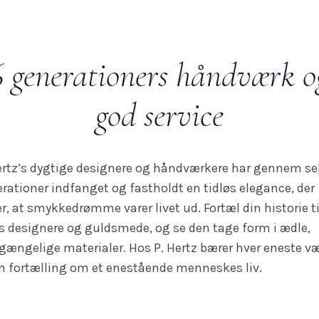
6 generationers håndværk o
god service
ertz’s dygtige designere og håndværkere har gennem s
rationer indfanget og fastholdt en tidløs elegance, der
er, at smykkedrømme varer livet ud. Fortæl din historie ti
s designere og guldsmede, og se den tage form i ædle,
gængelige materialer. Hos P. Hertz bærer hver eneste v
n fortælling om et enestående menneskes liv.