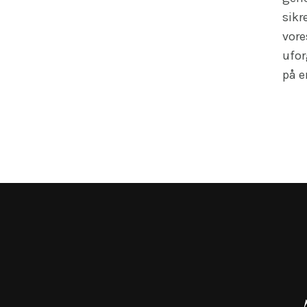
sikr
vore
ufor
på e