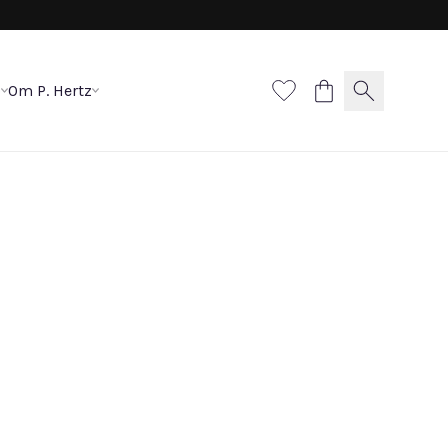
p
Om P. Hertz
litaire ørestikker
000 DKK
materiale