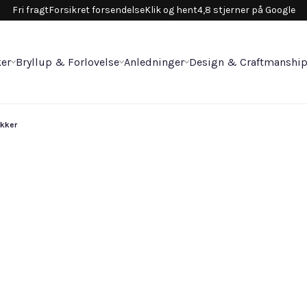
Fri fragt
Forsikret forsendelse
Klik og hent
4,8 stjerner på Google
er
Bryllup & Forlovelse
Anledninger
Design & Craftmanshi
ikker
So
29.
Vælg