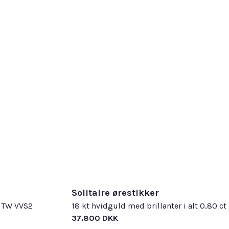
medfø
Hos P
Dine 
hvor 
glans
Om v
smukk
rengø
fokus
holdb
Alle 
med 
smykk
egne 
Ørest
udfør
kompr
diama
Læs 
Diam
forsk
med e
størr
Læs 
Solitaire ørestikker
t TW VVS2
18 kt hvidguld med brillanter i alt 0,80 ct
37.800 DKK