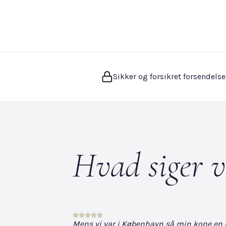
Sikker og forsikret forsendelse
Hvad siger v
Mens vi var i København så min kone en hvi