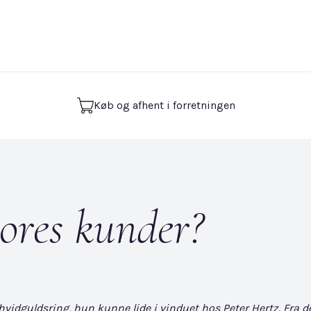
Køb og afhent i forretningen
ores kunder?
dguldsring, hun kunne lide i vinduet hos Peter Hertz. Fra det øj