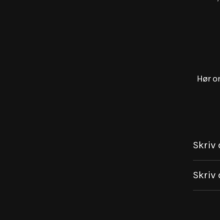
Hør o
Skriv 
Skriv 