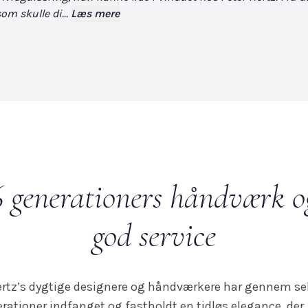
om skulle di...
Læs mere
6 generationers håndværk o
god service
ertz’s dygtige designere og håndværkere har gennem s
rationer indfanget og fastholdt en tidløs elegance, der