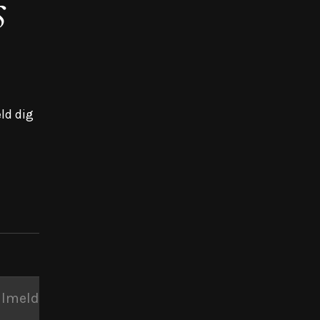
s
ld dig
ilmeld