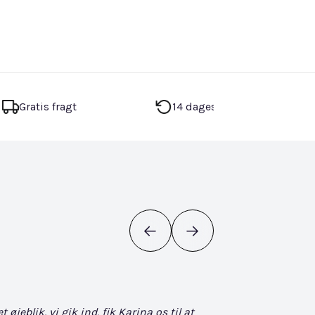
Gratis fragt
14 dages returret
eblik, vi gik ind, fik Karina os til at
Det bliver ikke bedr