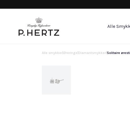
Alle Smykk
Alle smykker
|
Øreringe
|
Diamantsmykker
|
Solitaire ørest