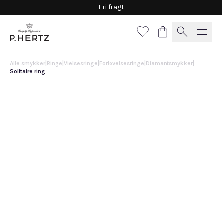
Fri fragt
Alle smykker
|
Ringe
|
Vielsesringe
|
Forlovelsesringe
|
Diamantsmykker
|
Solitaire ring
Solitaire ring
10.800 DKK
Vælg
materiale
Guld
Hvidguld