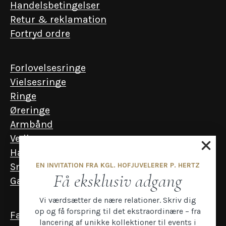
Handelsbetingelser
Retur & reklamation
Fortryd ordre
Forlovelsesringe
Vielsesringe
Ringe
Øreringe
Armbånd
Vedhæng
Halskæder
EN INVITATION FRA KGL. HOFJUVELERER P. HERTZ
Smykker til mænd
Få eksklusiv adgang
Gavekort
Vi værdsætter de nære relationer. Skriv dig
op og få forspring til det ekstraordinære – fra
Facebook
lancering af unikke kollektioner til events i