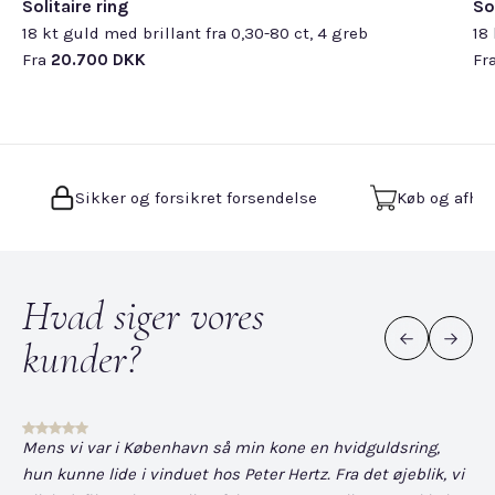
Solitaire ring
So
18 kt guld med brillant fra 0,30-80 ct, 4 greb
18 
Fra
20.700 DKK
Fr
Sikker og forsikret forsendelse
Køb og afhen
Hvad siger vores
kunder?
Mens vi var i København så min kone en hvidguldsring,
Det
hun kunne lide i vinduet hos Peter Hertz. Fra det øjeblik, vi
og