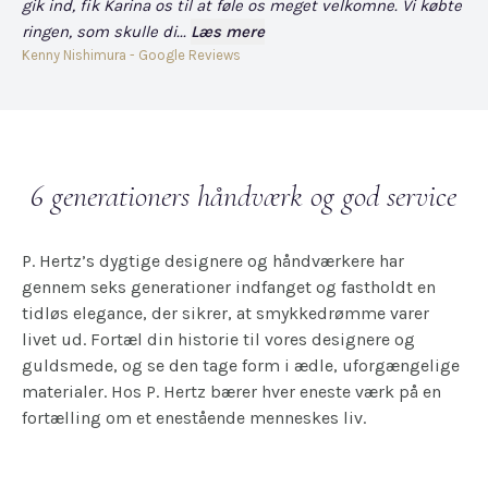
gik ind, fik Karina os til at føle os meget velkomne. Vi købte
fo
ringen, som skulle di...
Læs mere
har
Kenny Nishimura - Google Reviews
Dav
6 generationers håndværk og god service
P. Hertz’s dygtige designere og håndværkere har
gennem seks generationer indfanget og fastholdt en
tidløs elegance, der sikrer, at smykkedrømme varer
livet ud. Fortæl din historie til vores designere og
guldsmede, og se den tage form i ædle, uforgængelige
materialer. Hos P. Hertz bærer hver eneste værk på en
fortælling om et enestående menneskes liv.