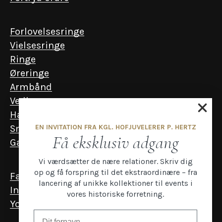
Forlovelsesringe
Vielsesringe
Ringe
Øreringe
Armbånd
Vedhæng
Halskæder
EN INVITATION FRA KGL. HOFJUVELERER P. HERTZ
Smykker til mænd
Få eksklusiv adgang
Gavekort
Vi værdsætter de nære relationer. Skriv dig
op og få forspring til det ekstraordinære – fra
Facebook
lancering af unikke kollektioner til events i
Instagram
vores historiske forretning.
YouTube