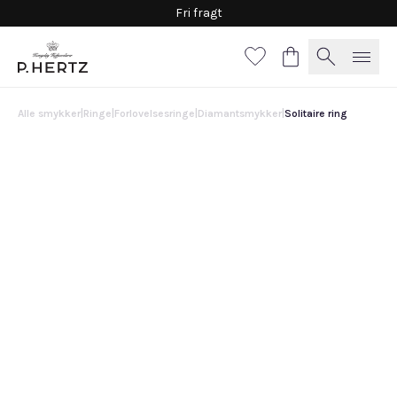
Fri fragt
Alle smykker
|
Ringe
|
Forlovelsesringe
|
Diamantsmykker
|
Solitaire ring
Solitaire ring
23.500 DKK
0.30 ct TW VVS + 0.17 ct TW VVS
0.40 ct TW VVS + 0.21 ct TW VVS