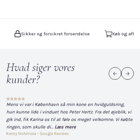
Sikker og forsikret forsendelse
Køb og afhen
Hvad siger vores
kunder?
Mens vi var i København så min kone en hvidguldsring,
Det
hun kunne lide i vinduet hos Peter Hertz. Fra det øjeblik, vi
og
gik ind, fik Karina os til at føle os meget velkomne. Vi købte
fo
ringen, som skulle di...
Læs mere
har
Kenny Nishimura - Google Reviews
Dav