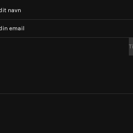
dit navn
din email
T