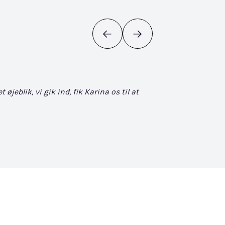
eblik, vi gik ind, fik Karina os til at
Det bliver ikke bedr
søgen. Når man først
David Vuckovic - Goog