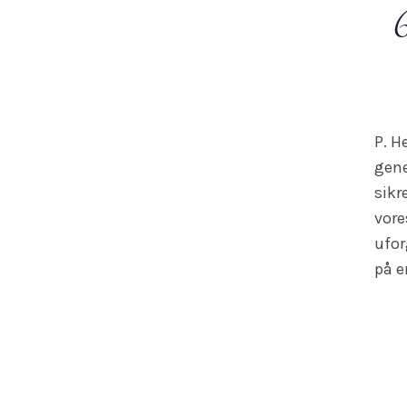
P. H
gene
sikr
vore
ufor
på e