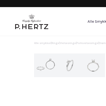
Alle Smykk
Alle smykker
|
Ringe
|
Vielsesringe
|
Forlovelsesringe
|
Diam