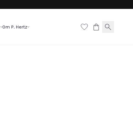
p
Om P. Hertz
litaire ring
800 DKK
materiale