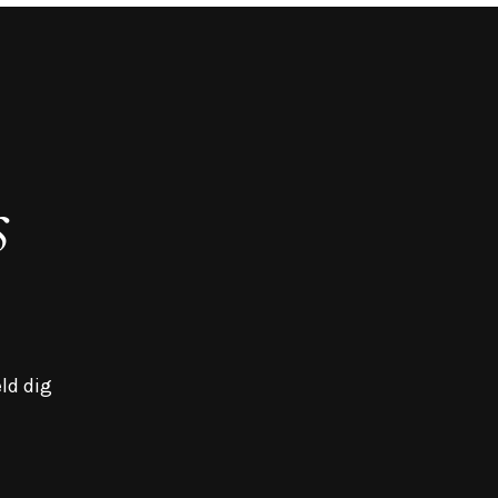
s
ld dig