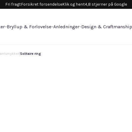
Fri fragt
Forsikret forsendelse
Klik og hent
4,8 stjerner på Google
er
Bryllup & Forlovelse
Anledninger
Design & Craftmanshi
antsmykker
|
Solitaire ring
So
10.
Vælg