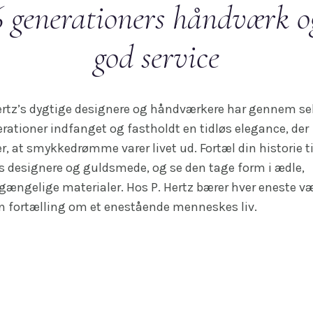
6 generationers håndværk o
god service
ertz’s dygtige designere og håndværkere har gennem s
rationer indfanget og fastholdt en tidløs elegance, der
er, at smykkedrømme varer livet ud. Fortæl din historie ti
s designere og guldsmede, og se den tage form i ædle,
gængelige materialer. Hos P. Hertz bærer hver eneste v
n fortælling om et enestående menneskes liv.