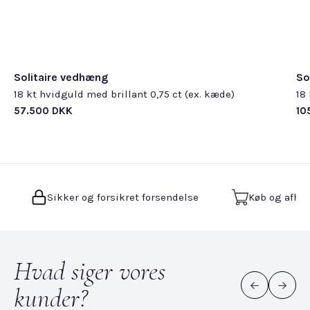
Solitaire vedhæng
So
18 kt hvidguld med brillant 0,75 ct (ex. kæde)
18
57.500 DKK
10
Sikker og forsikret forsendelse
Køb og afhen
Hvad siger vores
kunder?