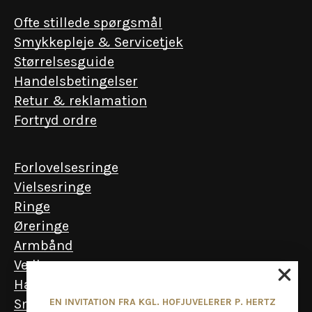
Ofte stillede spørgsmål
Smykkepleje & Servicetjek
Størrelsesguide
Handelsbetingelser
Retur & reklamation
Fortryd ordre
Forlovelsesringe
Vielsesringe
Ringe
Øreringe
Armbånd
Vedhæng
Halskæder
EN INVITATION FRA KGL. HOFJUVELERER P. HERTZ
Smykker til mænd