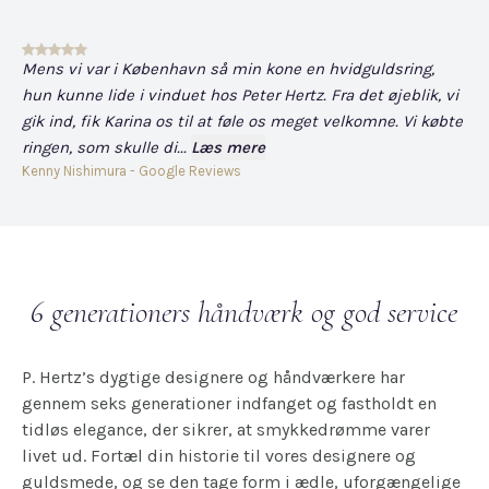
Mens vi var i København så min kone en hvidguldsring,
Det
hun kunne lide i vinduet hos Peter Hertz. Fra det øjeblik, vi
og
gik ind, fik Karina os til at føle os meget velkomne. Vi købte
fo
ringen, som skulle di...
Læs mere
har
Kenny Nishimura - Google Reviews
Dav
6 generationers håndværk og god service
P. Hertz’s dygtige designere og håndværkere har
gennem seks generationer indfanget og fastholdt en
tidløs elegance, der sikrer, at smykkedrømme varer
livet ud. Fortæl din historie til vores designere og
guldsmede, og se den tage form i ædle, uforgængelige