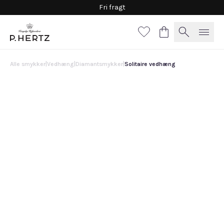
Fri fragt
Alle smykker
|
Vedhæng
|
Diamantsmykker
|
Solitaire vedhæng
Solitaire vedhæng
14.300 DKK
Vælg
materiale
Hvidguld
Guld