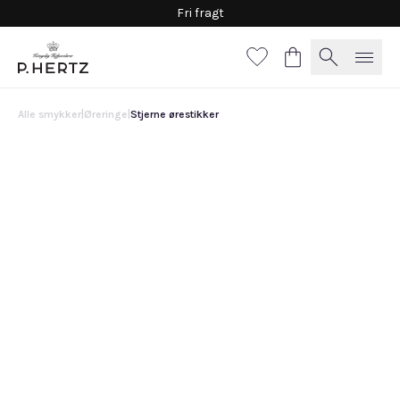
Fri fragt
Alle smykker
|
Øreringe
|
Stjerne ørestikker
Stjerne ørestikker
6.000 DKK
Vælg
materiale
Hvidguld
Guld