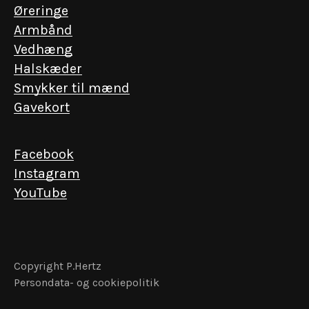
Øreringe
Armbånd
Vedhæng
Halskæder
EN INVITATION FRA KGL. HOFJUVELERER P. HERTZ
Smykker til mænd
Få eksklusiv adgang
Gavekort
Vi værdsætter de nære relationer. Skriv dig
op og få forspring til det ekstraordinære – fra
Facebook
lancering af unikke kollektioner til events i
Instagram
vores historiske forretning.
YouTube
Email
Copyright P.Hertz
Persondata- og cookiepolitik
Få særlige fordele