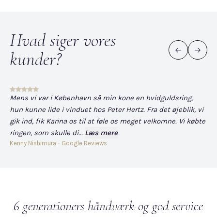
Hvad siger vores
kunder?
Mens vi var i København så min kone en hvidguldsring,
Det
hun kunne lide i vinduet hos Peter Hertz. Fra det øjeblik, vi
og
gik ind, fik Karina os til at føle os meget velkomne. Vi købte
fo
ringen, som skulle di...
Læs mere
har
Kenny Nishimura - Google Reviews
Dav
6 generationers håndværk og god service