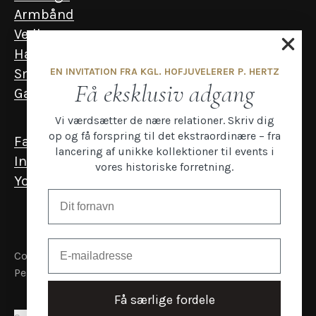
Armbånd
Vedhæng
Halskæder
EN INVITATION FRA KGL. HOFJUVELERER P. HERTZ
Smykker til mænd
Få eksklusiv adgang
Gavekort
Vi værdsætter de nære relationer. Skriv dig
op og få forspring til det ekstraordinære – fra
Facebook
lancering af unikke kollektioner til events i
Instagram
vores historiske forretning.
YouTube
Email
Copyright P.Hertz
Persondata- og cookiepolitik
Få særlige fordele