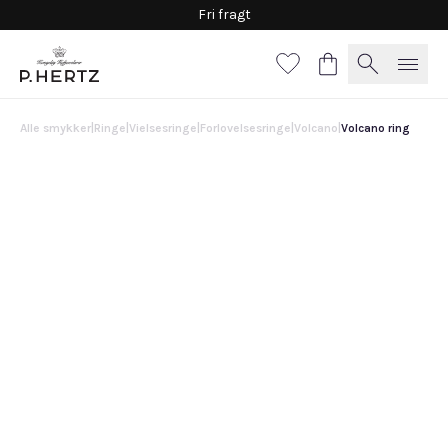
Fri fragt
Alle smykker
|
Ringe
|
Vielsesringe
|
Forlovelsesringe
|
Volcano
|
Volcano ring
Volcano ring
39.500 DKK
0.35 ct TW VVS2 / str. 52
0.50 ct TW VVS2 / str. 51