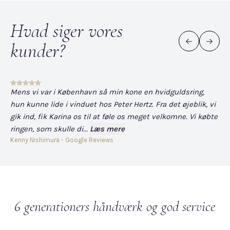
Hvad siger vores
kunder?
Mens vi var i København så min kone en hvidguldsring,
Det
hun kunne lide i vinduet hos Peter Hertz. Fra det øjeblik, vi
og
gik ind, fik Karina os til at føle os meget velkomne. Vi købte
fo
ringen, som skulle di...
Læs mere
har
Kenny Nishimura - Google Reviews
Dav
6 generationers håndværk og god service