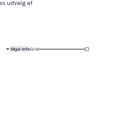
res udvalg af
Skjul
info
Grid