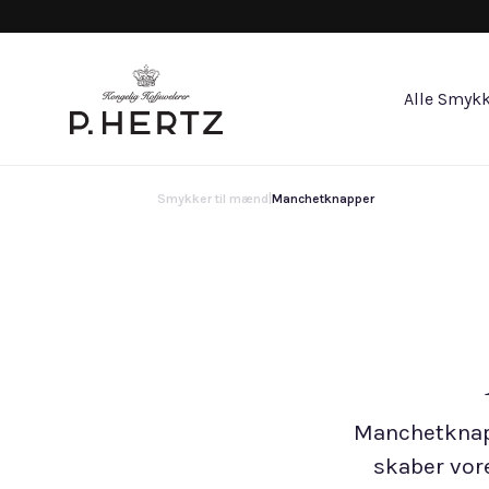
Alle Smykk
Smykker til mænd
|
Manchetknapper
Manchetknapp
skaber vor