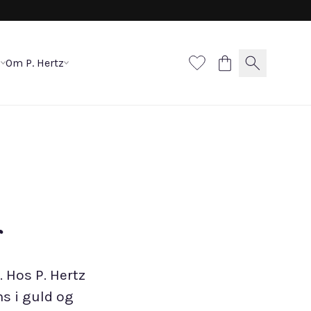
p
Om P. Hertz
r
 Hos P. Hertz
s i guld og