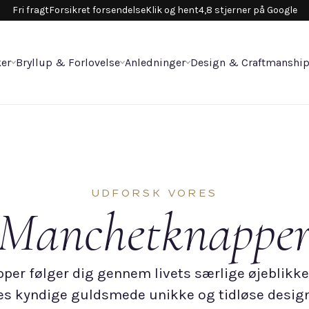
Fri fragt
Forsikret forsendelse
Klik og hent
4,8 stjerner på Google
er
Bryllup & Forlovelse
Anledninger
Design & Craftmanshi
UDFORSK VORES
Manchetknappe
er følger dig gennem livets særlige øjeblikke.
es kyndige guldsmede unikke og tidløse design