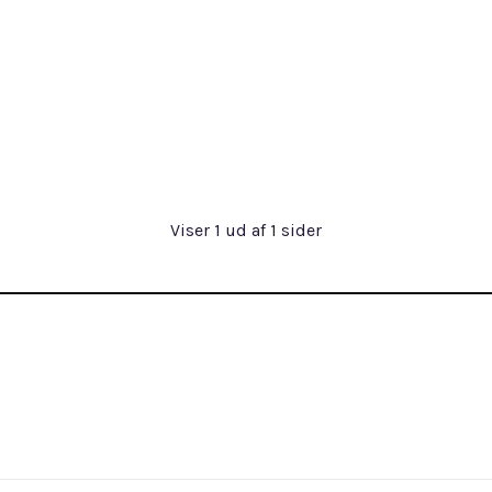
Viser
1
ud af
1
sider