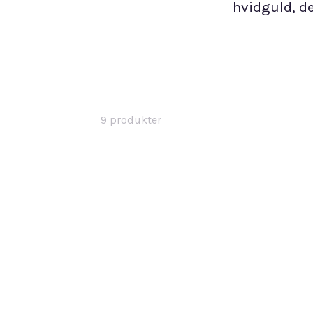
hvidguld, de
9
produkter