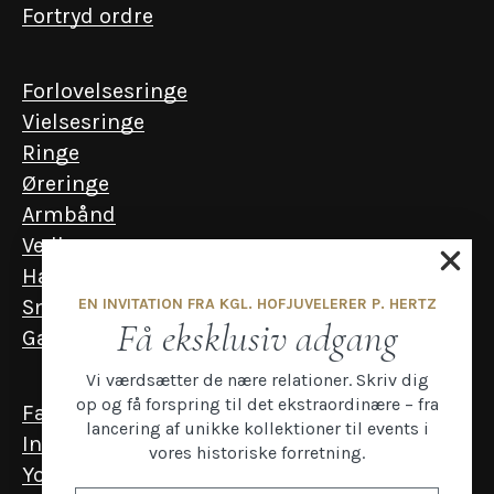
Fortryd ordre
Forlovelsesringe
Vielsesringe
Ringe
Øreringe
Armbånd
Vedhæng
Halskæder
EN INVITATION FRA KGL. HOFJUVELERER P. HERTZ
Smykker til mænd
Få eksklusiv adgang
Gavekort
Vi værdsætter de nære relationer. Skriv dig
op og få forspring til det ekstraordinære – fra
Facebook
lancering af unikke kollektioner til events i
Instagram
vores historiske forretning.
YouTube