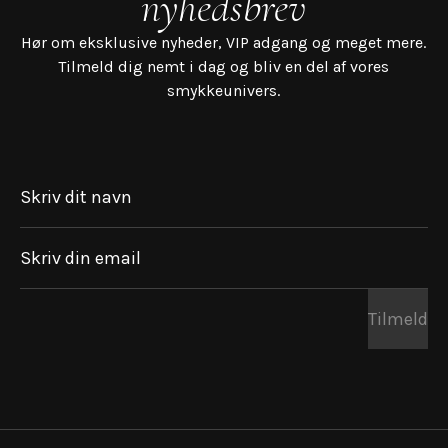
nyhedsbrev
Alternativt kan man gå til sin guldsmed og får dem til at
Hør om eksklusive nyheder, VIP adgang og meget mere.
rense dem i et ultralyd bad.
Tilmeld dig nemt i dag og bliv en del af vores
smykkeunivers.
Skriv dit navn
Skriv din email
Tilmeld