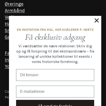
Øreringe
Armbånd
Vedhæng
Halskæder
EN INVITATION FRA KGL. HOFJUVELERER P. HERTZ
Smykker til mænd
Få eksklusiv adgang
Gavekort
Vi værdsætter de nære relationer. Skriv dig
op og få forspring til det ekstraordinære – fra
Facebook
lancering af unikke kollektioner til events i
Instagram
vores historiske forretning.
YouTube
Email
Copyright P.Hertz
Persondata- og cookiepolitik